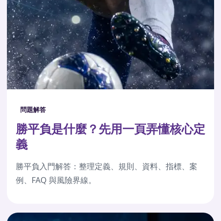
問題解答
勝平負是什麼？先用一頁弄懂核心定
義
勝平負入門解答：整理定義、規則、資料、指標、案
例、FAQ 與風險界線。