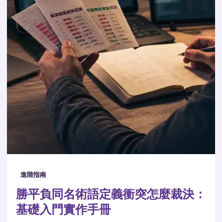
進階指南
勝平負同名術語定義衝突怎麼裁決：
基礎入門實作手冊