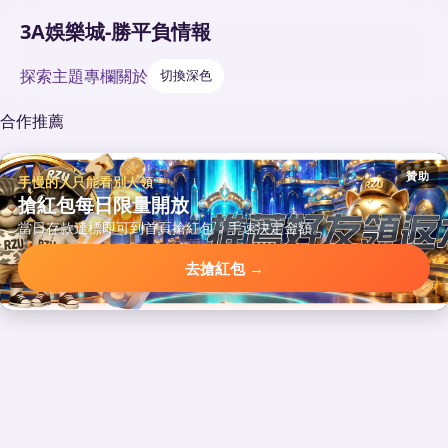
3A娛樂城-勝平負情報
探索
主題
專欄
關於
切換深色
合作推薦
贊助
手慢的人只能看別人領
搶紅包每日限量開放
當日存款達標即可到首頁搶紅包，手速決定金額。
去搶紅包 →