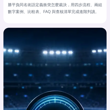
勝平負同名術語定義衝突怎麼裁決，用四步流程、兩組
數字案例、比較表、FAQ 與查核清單完成進階判讀。