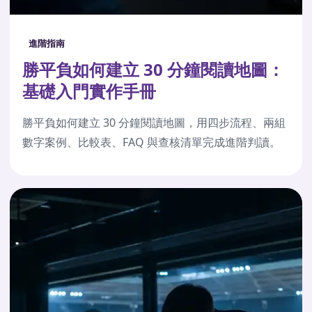
進階指南
勝平負如何建立 30 分鐘閱讀地圖：
基礎入門實作手冊
勝平負如何建立 30 分鐘閱讀地圖，用四步流程、兩組
數字案例、比較表、FAQ 與查核清單完成進階判讀。