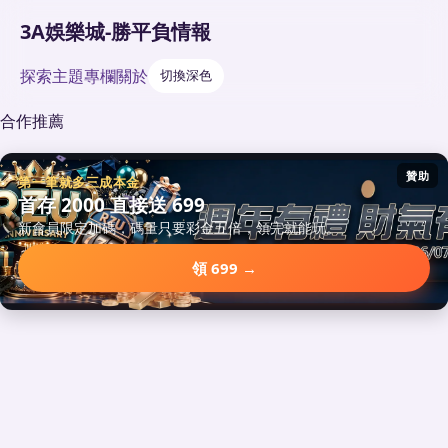
3A娛樂城-勝平負情報
探索
主題
專欄
關於
切換深色
合作推薦
贊助
第一筆就多三成本金
首存 2000 直接送 699
新會員限定加碼，碼量只要彩金五倍，領完就能玩。
領 699 →