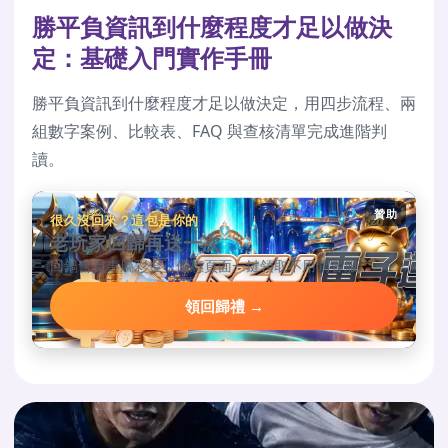
勝平負資訊到什麼程度才足以做決
定：基礎入門實作手冊
勝平負資訊到什麼程度才足以做決定，用四步流程、兩
組數字案例、比較表、FAQ 與查核清單完成進階判
讀。
贊助
很久沒回來？這包是你的
老玩家回歸再送一次
回鍋會員專屬彩金，優惠頁面一鍵領取不用問客服。
領回歸禮 →