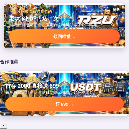
贊助
很久沒回來？這包是你的
老玩家回歸再送一次
回鍋會員專屬彩金，優惠頁面一鍵領取不用問客服。
領回歸禮 →
合作推薦
贊助
第一筆就多三成本金
首存 2000 直接送 699
新會員限定加碼，碼量只要彩金五倍，領完就能玩。
領 699 →
×