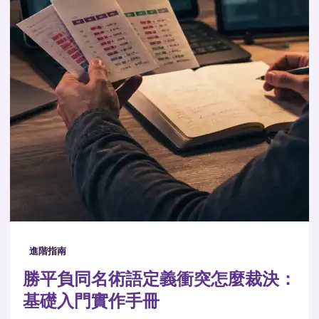
進階指南
勝平負同名術語定義衝突怎麼裁決：
基礎入門實作手冊