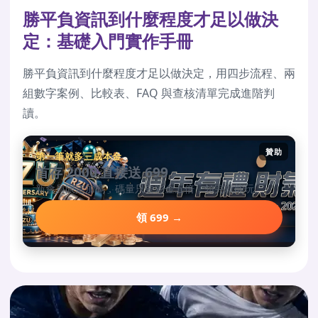
勝平負資訊到什麼程度才足以做決
定：基礎入門實作手冊
勝平負資訊到什麼程度才足以做決定，用四步流程、兩
組數字案例、比較表、FAQ 與查核清單完成進階判
讀。
贊助
第一筆就多三成本金
首存 2000 直接送 699
新會員限定加碼，碼量只要彩金五倍，領完就能玩。
領 699 →