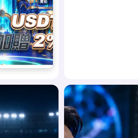
贊助
接
量
就