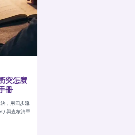
衝突怎麼
手冊
裁決，用四步流
Q 與查核清單