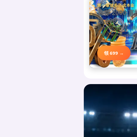
第一筆就多三成本金
首存 2000 直
送 699
新會員限定加碼，碼
只要彩金五倍，領完
能玩。
領 699 →