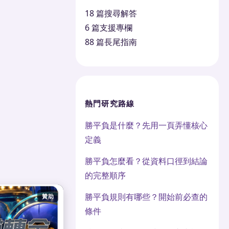
18 篇搜尋解答
6 篇支援專欄
88 篇長尾指南
熱門研究路線
勝平負是什麼？先用一頁弄懂核心
定義
勝平負怎麼看？從資料口徑到結論
的完整順序
勝平負規則有哪些？開始前必查的
贊助
條件