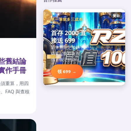
贊助
第一筆就多三成本
金
首存 2000 直
接送 699
新會員限定加碼，
碼量只要彩金五
些舊結論
倍，領完就能玩。
實作手冊
領 699 →
必須重算，用四
FAQ 與查核