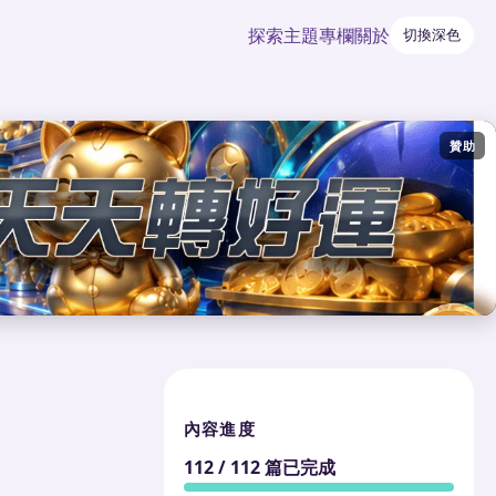
探索
主題
專欄
關於
切換深色
贊助
內容進度
112 / 112 篇已完成