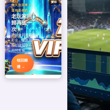
贊助
很久沒回來？
這包是你的
老玩家回
歸再送一
次
回鍋會員專屬
彩金，優惠頁
面一鍵領取不
用問客服。
領回歸
禮 →