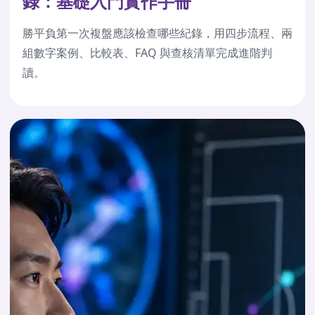
錄：基礎入門實作手冊
勝平負第一次複盤應該檢查哪些紀錄，用四步流程、兩
組數字案例、比較表、FAQ 與查核清單完成進階判
讀。