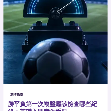
進階指南
勝平負第一次複盤應該檢查哪些紀