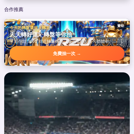
合作推薦
贊助
今天的轉盤還沒人轉走
天天轉好運，轉盤等你抽
單筆存款 3000 就送轉盤機會，最高 2888 每天都能中。
免費抽一次 →