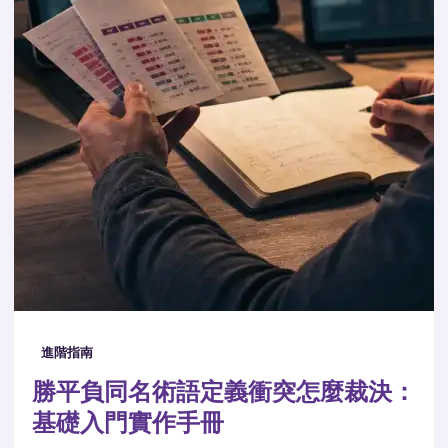
進階指南
勝平負同名術語定義衝突怎麼裁決：
基礎入門實作手冊