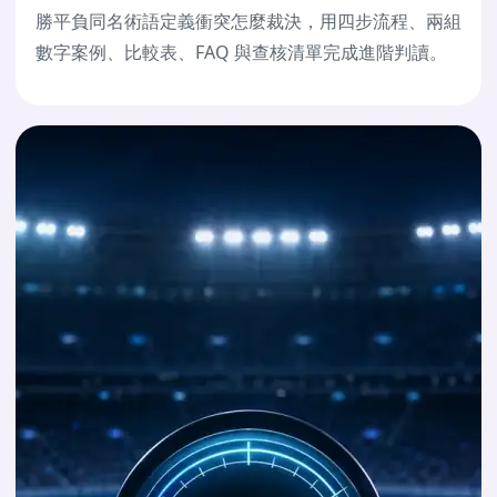
勝平負同名術語定義衝突怎麼裁決，用四步流程、兩組
數字案例、比較表、FAQ 與查核清單完成進階判讀。