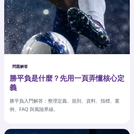
問題解答
勝平負是什麼？先用一頁弄懂核心定
義
勝平負入門解答：整理定義、規則、資料、指標、案
例、FAQ 與風險界線。