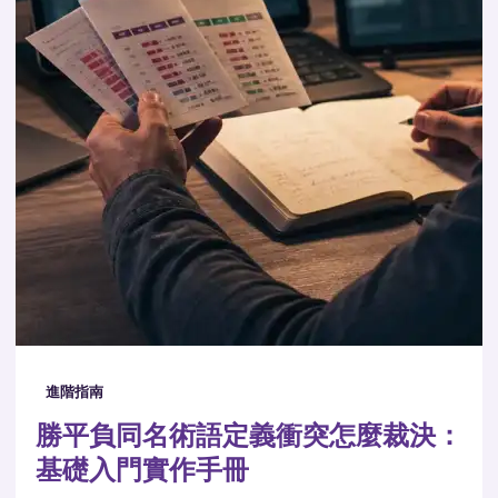
進階指南
勝平負同名術語定義衝突怎麼裁決：
基礎入門實作手冊