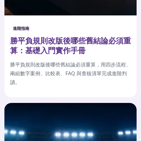
進階指南
勝平負規則改版後哪些舊結論必須重
算：基礎入門實作手冊
勝平負規則改版後哪些舊結論必須重算，用四步流程、
兩組數字案例、比較表、FAQ 與查核清單完成進階判
讀。