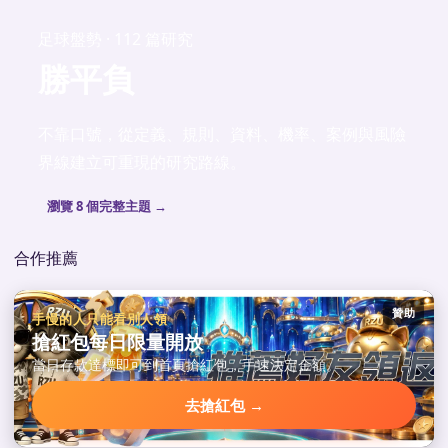
足球盤勢 · 112 篇研究
勝平負
不靠口號，從定義、規則、資料、機率、案例與風險
界線建立可重現的研究路線。
瀏覽 8 個完整主題 →
合作推薦
贊助
手慢的人只能看別人領
搶紅包每日限量開放
當日存款達標即可到首頁搶紅包，手速決定金額。
去搶紅包 →