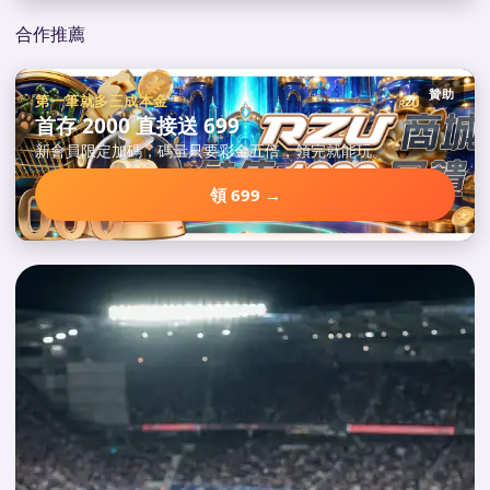
合作推薦
贊助
第一筆就多三成本金
首存 2000 直接送 699
新會員限定加碼，碼量只要彩金五倍，領完就能玩。
領 699 →