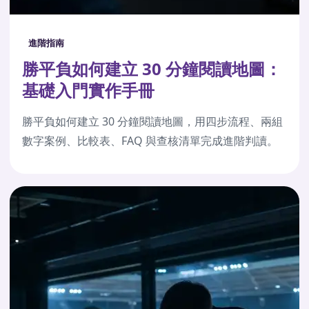
進階指南
勝平負如何建立 30 分鐘閱讀地圖：
基礎入門實作手冊
勝平負如何建立 30 分鐘閱讀地圖，用四步流程、兩組
數字案例、比較表、FAQ 與查核清單完成進階判讀。