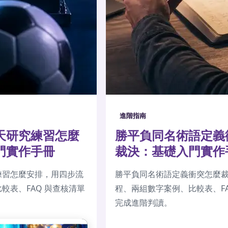
進階指南
天研究練習怎麼
勝平負同名術語定義
門實作手冊
裁決：基礎入門實作
練習怎麼安排，用四步流
勝平負同名術語定義衝突怎麼
較表、FAQ 與查核清單
程、兩組數字案例、比較表、FA
完成進階判讀。