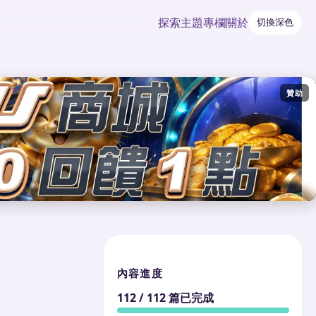
探索
主題
專欄
關於
切換深色
贊助
內容進度
112 / 112 篇已完成