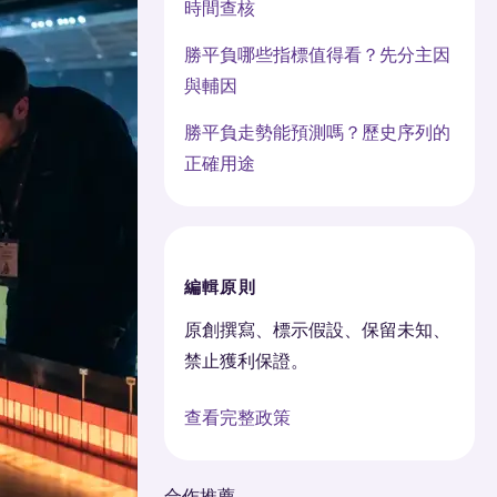
時間查核
勝平負哪些指標值得看？先分主因
與輔因
勝平負走勢能預測嗎？歷史序列的
正確用途
編輯原則
原創撰寫、標示假設、保留未知、
禁止獲利保證。
查看完整政策
合作推薦