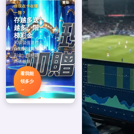
贊助
你現在卡在哪
一階？
存越多送
越多，階
梯彩金
累積儲值達標
自動解鎖對應
彩金，階梯越
高送越狠。
看我能
領多少
→