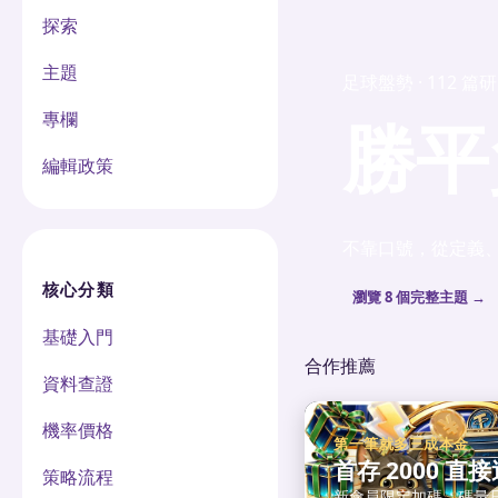
探索
主題
足球盤勢 · 112 篇
勝平
專欄
編輯政策
不靠口號，從定義
核心分類
瀏覽 8 個完整主題 →
基礎入門
合作推薦
資料查證
機率價格
第一筆就多三成本金
首存 2000 直接
策略流程
新會員限定加碼，碼量