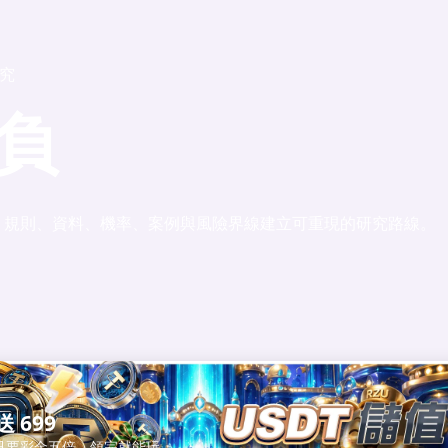
研究
負
、規則、資料、機率、案例與風險界線建立可重現的研究路線。
送 699
只要彩金五倍，領完就能玩。