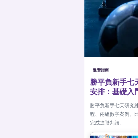
進階指南
勝平負新手七
安排：基礎入
勝平負新手七天研究
程、兩組數字案例、比
完成進階判讀。