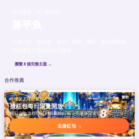
足球盤勢 · 112 篇研究
勝平負
不靠口號，從定義、規則、資料、機率、案例與風險
界線建立可重現的研究路線。
瀏覽 8 個完整主題 →
合作推薦
贊助
手慢的人只能看別人領
搶紅包每日限量開放
當日存款達標即可到首頁搶紅包，手速決定金額。
去搶紅包 →