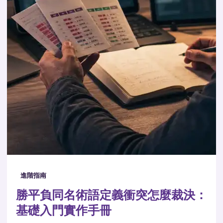
進階指南
勝平負同名術語定義衝突怎麼裁決：
基礎入門實作手冊