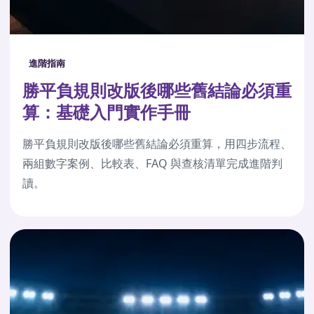
進階指南
勝平負規則改版後哪些舊結論必須重
算：基礎入門實作手冊
勝平負規則改版後哪些舊結論必須重算，用四步流程、
兩組數字案例、比較表、FAQ 與查核清單完成進階判
讀。