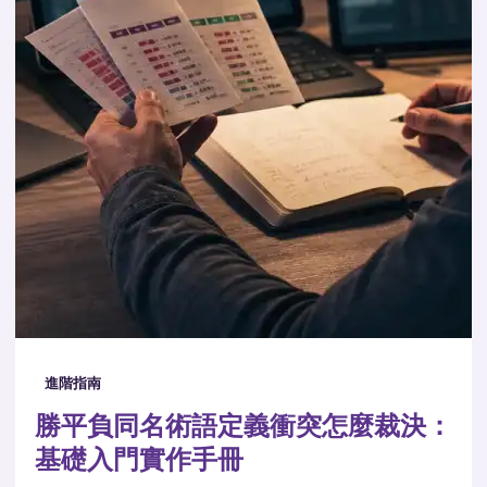
進階指南
勝平負同名術語定義衝突怎麼裁決：
基礎入門實作手冊