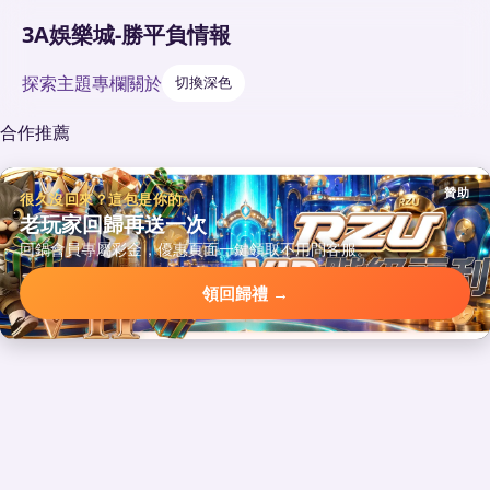
3A娛樂城-勝平負情報
探索
主題
專欄
關於
切換深色
合作推薦
贊助
很久沒回來？這包是你的
老玩家回歸再送一次
回鍋會員專屬彩金，優惠頁面一鍵領取不用問客服。
領回歸禮 →