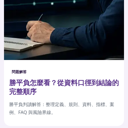
問題解答
勝平負怎麼看？從資料口徑到結論的
完整順序
勝平負判讀解答：整理定義、規則、資料、指標、案
例、FAQ 與風險界線。