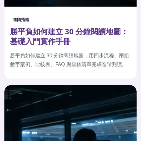
進階指南
勝平負如何建立 30 分鐘閱讀地圖：
基礎入門實作手冊
勝平負如何建立 30 分鐘閱讀地圖，用四步流程、兩組
數字案例、比較表、FAQ 與查核清單完成進階判讀。