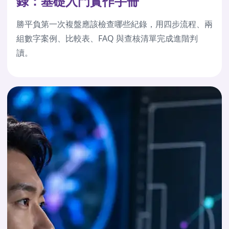
錄：基礎入門實作手冊
勝平負第一次複盤應該檢查哪些紀錄，用四步流程、兩
組數字案例、比較表、FAQ 與查核清單完成進階判
讀。