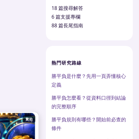
18 篇搜尋解答
6 篇支援專欄
88 篇長尾指南
熱門研究路線
勝平負是什麼？先用一頁弄懂核心
定義
勝平負怎麼看？從資料口徑到結論
的完整順序
勝平負規則有哪些？開始前必查的
贊助
條件