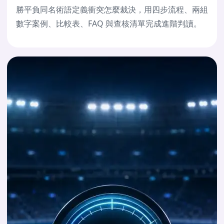
勝平負同名術語定義衝突怎麼裁決，用四步流程、兩組
數字案例、比較表、FAQ 與查核清單完成進階判讀。