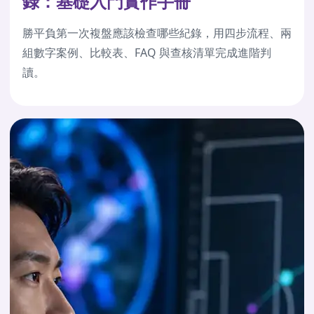
錄：基礎入門實作手冊
勝平負第一次複盤應該檢查哪些紀錄，用四步流程、兩
組數字案例、比較表、FAQ 與查核清單完成進階判
讀。