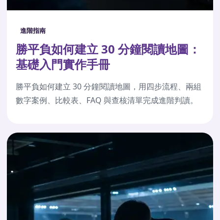
進階指南
勝平負如何建立 30 分鐘閱讀地圖：
基礎入門實作手冊
勝平負如何建立 30 分鐘閱讀地圖，用四步流程、兩組
數字案例、比較表、FAQ 與查核清單完成進階判讀。