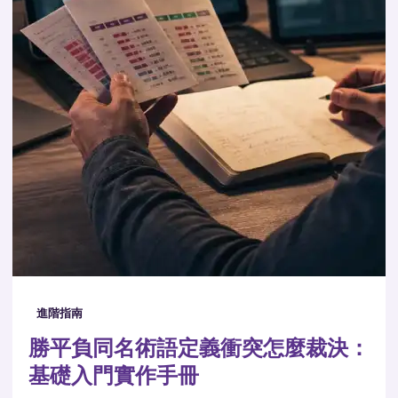
進階指南
勝平負同名術語定義衝突怎麼裁決：
基礎入門實作手冊