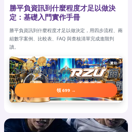
勝平負資訊到什麼程度才足以做決
定：基礎入門實作手冊
勝平負資訊到什麼程度才足以做決定，用四步流程、兩
組數字案例、比較表、FAQ 與查核清單完成進階判
讀。
贊助
第一筆就多三成本金
首存 2000 直接送 699
新會員限定加碼，碼量只要彩金五倍，領完就能玩。
領 699 →