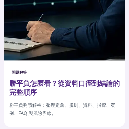
問題解答
勝平負怎麼看？從資料口徑到結論的
完整順序
勝平負判讀解答：整理定義、規則、資料、指標、案
例、FAQ 與風險界線。