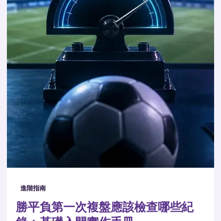
進階指南
勝平負第一次複盤應該檢查哪些紀