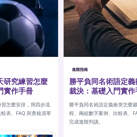
進階指南
天研究練習怎麼
勝平負同名術語定義
門實作手冊
裁決：基礎入門實作
練習怎麼安排，用四步流
勝平負同名術語定義衝突怎麼
較表、FAQ 與查核清單
程、兩組數字案例、比較表、FA
完成進階判讀。