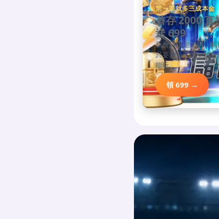
第一筆就多三成本金
首存 2000 直
送 699
新會員限定加碼，碼
只要彩金五倍，領完
能玩。
領 699 →