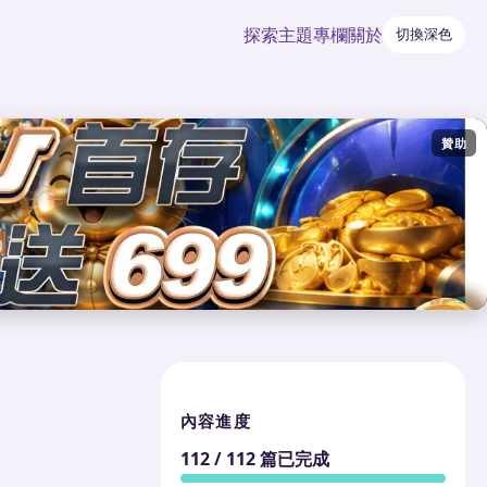
探索
主題
專欄
關於
切換深色
贊助
內容進度
112 / 112 篇已完成