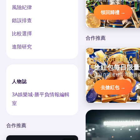
風險紀律
領回歸禮 →
錯誤排查
比較選擇
合作推薦
進階研究
手慢的人只能看別人領
搶紅包每日限量
當日存款達標即可到首
人物誌
去搶紅包 →
3A娛樂城-勝平負情報編輯
室
合作推薦