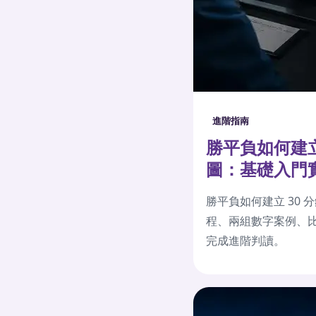
進階指南
勝平負如何建立
圖：基礎入門
勝平負如何建立 30
程、兩組數字案例、比
完成進階判讀。