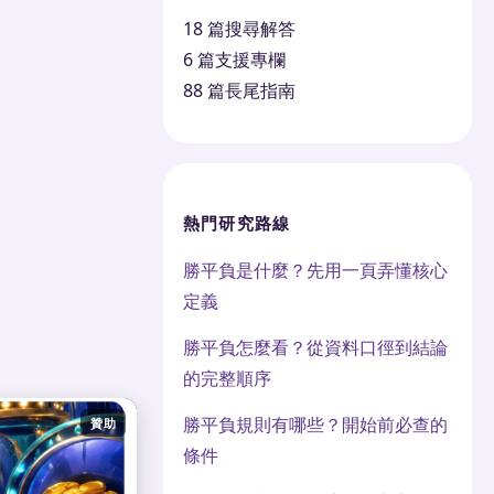
18 篇搜尋解答
6 篇支援專欄
88 篇長尾指南
熱門研究路線
勝平負是什麼？先用一頁弄懂核心
定義
勝平負怎麼看？從資料口徑到結論
的完整順序
勝平負規則有哪些？開始前必查的
贊助
條件