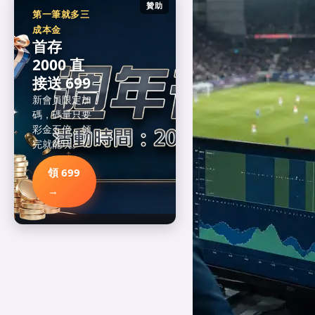
贊助
第一筆就多三
成本金
首存
2000 直
接送 699
新會員限定加
碼，碼量只要
彩金五倍，領
完就能玩。
領 699
→