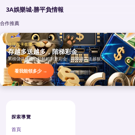
3A娛樂城-勝平負情報
合作推薦
你現在卡在哪一階？
存越多送越多，階梯彩金
累積儲值達標自動解鎖對應彩金，階梯越高送越狠。
看我能領多少 →
探索導覽
首頁