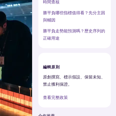
時間查核
勝平負哪些指標值得看？先分主因
與輔因
勝平負走勢能預測嗎？歷史序列的
正確用途
編輯原則
原創撰寫、標示假設、保留未知、
禁止獲利保證。
查看完整政策
合作推薦