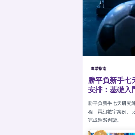
進階指南
勝平負新手七
安排：基礎入
勝平負新手七天研究
程、兩組數字案例、比
完成進階判讀。