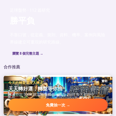
足球盤勢 · 112 篇研究
勝平負
不靠口號，從定義、規則、資料、機率、案例與風險
界線建立可重現的研究路線。
瀏覽 8 個完整主題 →
合作推薦
贊助
今天的轉盤還沒人轉走
天天轉好運，轉盤等你抽
單筆存款 3000 就送轉盤機會，最高 2888 每天都能中。
免費抽一次 →