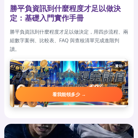
勝平負資訊到什麼程度才足以做決
定：基礎入門實作手冊
勝平負資訊到什麼程度才足以做決定，用四步流程、兩
組數字案例、比較表、FAQ 與查核清單完成進階判
讀。
贊助
你現在卡在哪一階？
存越多送越多，階梯彩金
累積儲值達標自動解鎖對應彩金，階梯越高送越狠。
看我能領多少 →