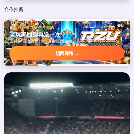
合作推薦
贊助
很久沒回來？這包是你的
老玩家回歸再送一次
回鍋會員專屬彩金，優惠頁面一鍵領取不用問客服。
領回歸禮 →