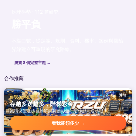
足球盤勢 · 112 篇研究
勝平負
不靠口號，從定義、規則、資料、機率、案例與風險
界線建立可重現的研究路線。
瀏覽 8 個完整主題 →
合作推薦
贊助
你現在卡在哪一階？
存越多送越多，階梯彩金
累積儲值達標自動解鎖對應彩金，階梯越高送越狠。
看我能領多少 →