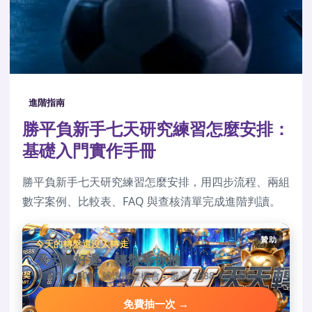
進階指南
勝平負新手七天研究練習怎麼安排：
基礎入門實作手冊
勝平負新手七天研究練習怎麼安排，用四步流程、兩組
數字案例、比較表、FAQ 與查核清單完成進階判讀。
贊助
今天的轉盤還沒人轉走
天天轉好運，轉盤等你抽
單筆存款 3000 就送轉盤機會，最高 2888 每天都能中。
免費抽一次 →