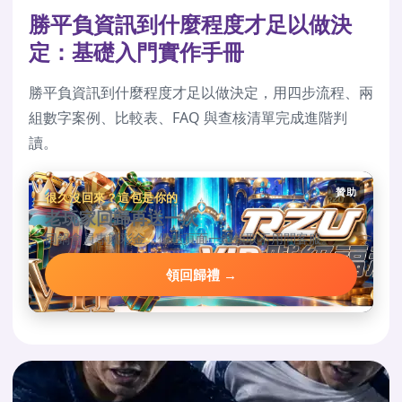
勝平負資訊到什麼程度才足以做決
定：基礎入門實作手冊
勝平負資訊到什麼程度才足以做決定，用四步流程、兩
組數字案例、比較表、FAQ 與查核清單完成進階判
讀。
贊助
很久沒回來？這包是你的
老玩家回歸再送一次
回鍋會員專屬彩金，優惠頁面一鍵領取不用問客服。
領回歸禮 →