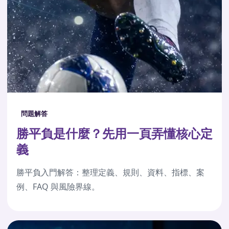
問題解答
勝平負是什麼？先用一頁弄懂核心定
義
勝平負入門解答：整理定義、規則、資料、指標、案
例、FAQ 與風險界線。