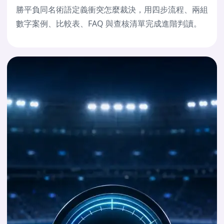
勝平負同名術語定義衝突怎麼裁決，用四步流程、兩組
數字案例、比較表、FAQ 與查核清單完成進階判讀。