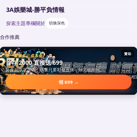
3A娛樂城-勝平負情報
探索
主題
專欄
關於
切換深色
合作推薦
贊助
第一筆就多三成本金
首存 2000 直接送 699
新會員限定加碼，碼量只要彩金五倍，領完就能玩。
領 699 →