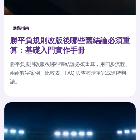
進階指南
勝平負規則改版後哪些舊結論必須重
算：基礎入門實作手冊
勝平負規則改版後哪些舊結論必須重算，用四步流程、
兩組數字案例、比較表、FAQ 與查核清單完成進階判
讀。