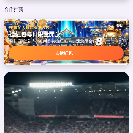
合作推薦
贊助
手慢的人只能看別人領
搶紅包每日限量開放
當日存款達標即可到首頁搶紅包，手速決定金額。
去搶紅包 →