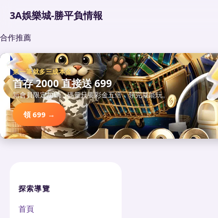
3A娛樂城-勝平負情報
合作推薦
第一筆就多三成本金
首存 2000 直接送 699
新會員限定加碼，碼量只要彩金五倍，領完就能玩。
領 699 →
探索導覽
首頁