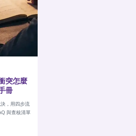
衝突怎麼
手冊
裁決，用四步流
Q 與查核清單