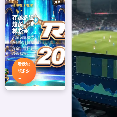
贊助
你現在卡在哪
一階？
存越多送
越多，階
梯彩金
累積儲值達標
自動解鎖對應
彩金，階梯越
高送越狠。
看我能
領多少
→