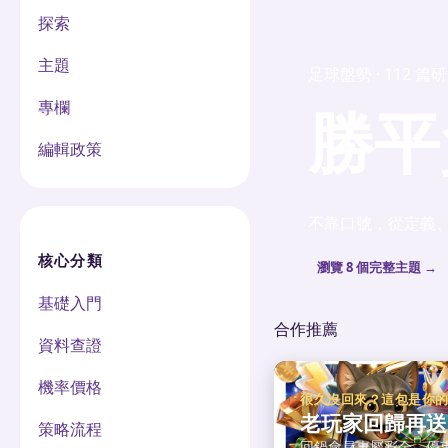
探索
主題
足球盤勢 · 112 篇
勝平
專欄
編輯政策
不靠口號，從定義
核心分類
瀏覽 8 個完整主題 →
基礎入門
合作推薦
資料查證
機率價格
很久沒回來？這包是你
老玩家回歸再送
策略流程
回鍋會員專屬彩金，優