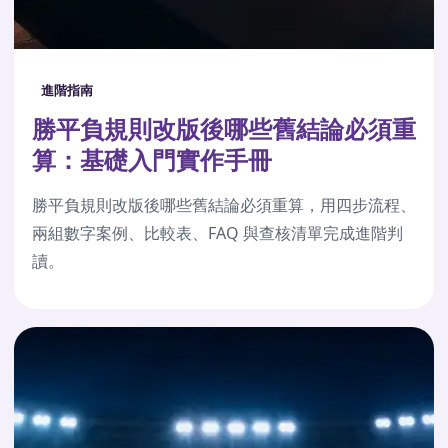
進階指南
勝平負規則改版後哪些舊結論必須重
算：基礎入門實作手冊
勝平負規則改版後哪些舊結論必須重算，用四步流程、
兩組數字案例、比較表、FAQ 與查核清單完成進階判
讀。