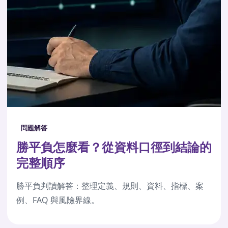
問題解答
勝平負怎麼看？從資料口徑到結論的
完整順序
勝平負判讀解答：整理定義、規則、資料、指標、案
例、FAQ 與風險界線。