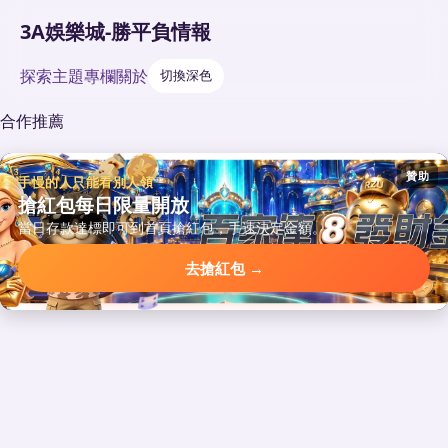
3A娛樂城-勝平負情報
探索
主題
專欄
關於
切換深色
合作推薦
贊助
手慢的人只能看別人領
搶紅包每日限量開放
當日存款達標即可到首頁搶紅包，手速決定金額。
去搶紅包 →