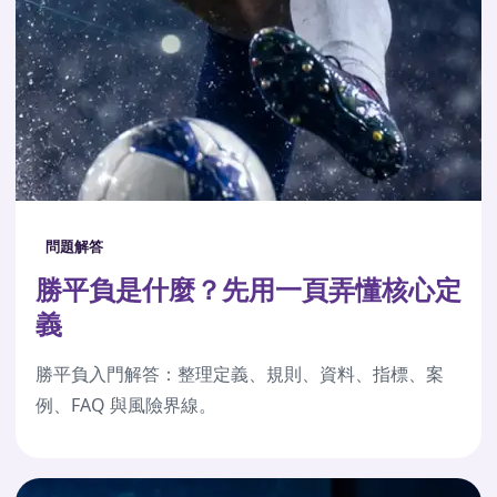
問題解答
勝平負是什麼？先用一頁弄懂核心定
義
勝平負入門解答：整理定義、規則、資料、指標、案
例、FAQ 與風險界線。