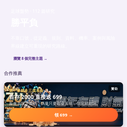
足球盤勢 · 112 篇研究
勝平負
不靠口號，從定義、規則、資料、機率、案例與風險
界線建立可重現的研究路線。
瀏覽 8 個完整主題 →
合作推薦
贊助
第一筆就多三成本金
首存 2000 直接送 699
新會員限定加碼，碼量只要彩金五倍，領完就能玩。
領 699 →