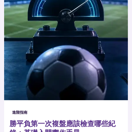
進階指南
勝平負第一次複盤應該檢查哪些紀