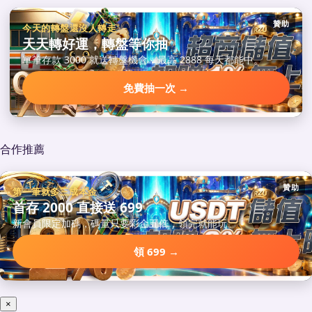
贊助
今天的轉盤還沒人轉走
天天轉好運，轉盤等你抽
單筆存款 3000 就送轉盤機會，最高 2888 每天都能中。
免費抽一次 →
合作推薦
贊助
第一筆就多三成本金
首存 2000 直接送 699
新會員限定加碼，碼量只要彩金五倍，領完就能玩。
領 699 →
×