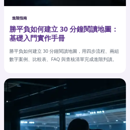
進階指南
勝平負如何建立 30 分鐘閱讀地圖：
基礎入門實作手冊
勝平負如何建立 30 分鐘閱讀地圖，用四步流程、兩組
數字案例、比較表、FAQ 與查核清單完成進階判讀。