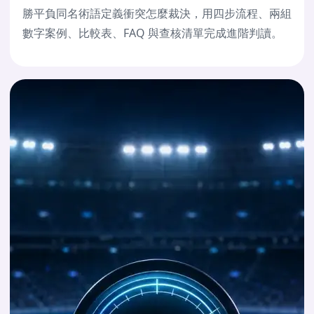
勝平負同名術語定義衝突怎麼裁決，用四步流程、兩組
數字案例、比較表、FAQ 與查核清單完成進階判讀。