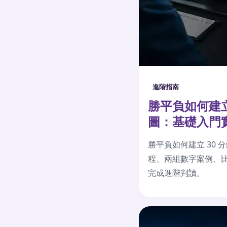
進階指南
勝平負如何建立
圖：基礎入門
勝平負如何建立 30
程、兩組數字案例、比
完成進階判讀。