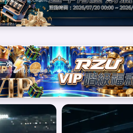
的
一次
惠頁面一鍵領取不用問客服。