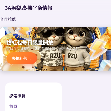
3A娛樂城-勝平負情報
合作推薦
手慢的人只能看別人領
搶紅包每日限量開放
當日存款達標即可到首頁搶紅包，手速決定金額。
去搶紅包 →
探索導覽
首頁