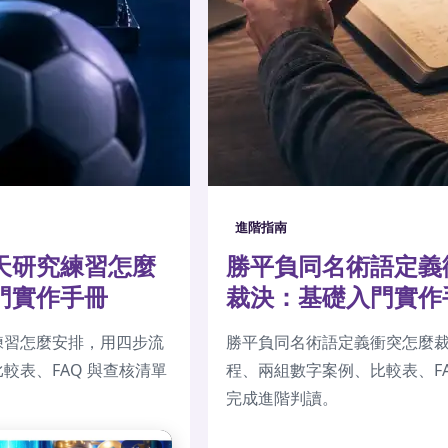
進階指南
天研究練習怎麼
勝平負同名術語定義
門實作手冊
裁決：基礎入門實作
練習怎麼安排，用四步流
勝平負同名術語定義衝突怎麼
較表、FAQ 與查核清單
程、兩組數字案例、比較表、FA
完成進階判讀。